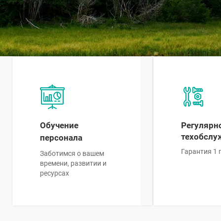
Обучение
Регулярн
техобслу
персонала
Гарантия 1 
Заботимся о вашем
времени, развитии и
ресурсах